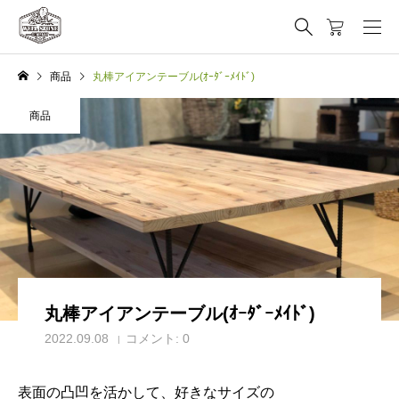
商品
丸棒アイアンテーブル(ｵｰﾀﾞｰﾒｲﾄﾞ)
商品
丸棒アイアンテーブル(ｵｰﾀﾞｰﾒｲﾄﾞ)
2022.09.08
コメント:
0
表面の凸凹を活かして、好きなサイズの