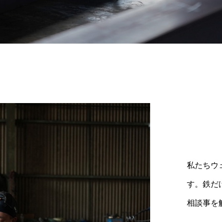
私たちウ
す。鉄だ
相談事を