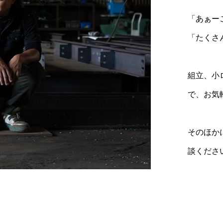
「あぁー
「たくさ
組立、小
で、お気
そのほか
談くださ